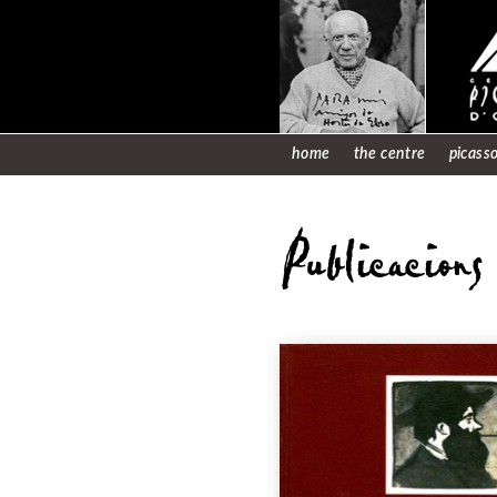
home
the centre
picasso
Publicacions