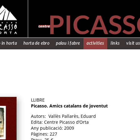
 in horta
horta de ebro
palau i fabre
activities
links
visit u
LLIBRE
Picasso. Amics catalans de joventut
Autors: Vallès Pallarès, Eduard
Edita: Centre Picasso d’Orta
Any publicació: 2009
Pàgines: 227
Preu: 25 €