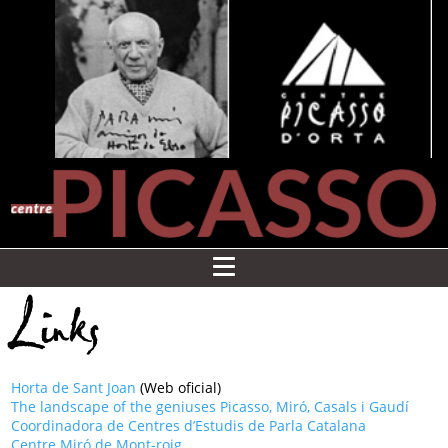
Links
Horta de Sant Joan
(Web oficial)
The landscape of the geniuses Picasso, Miró, Casals i Gaudí
Coordinadora de Centres d’Estudis de Parla Catalana
Centre Miró de Mont-roig