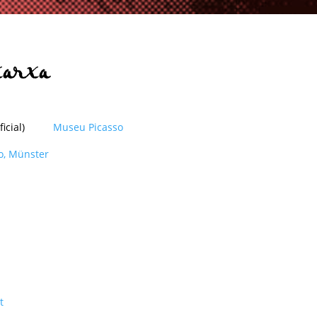
xarxa
oficial)
Museu Picasso
o, Münster
t