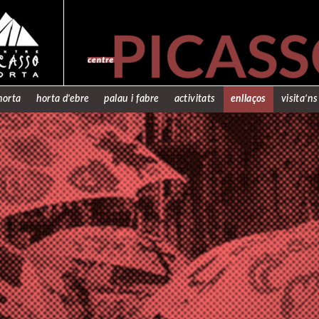
horta
horta d’ebre
palau i fabre
activitats
enllaços
visita’ns