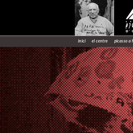
inici
el centre
picasso a 