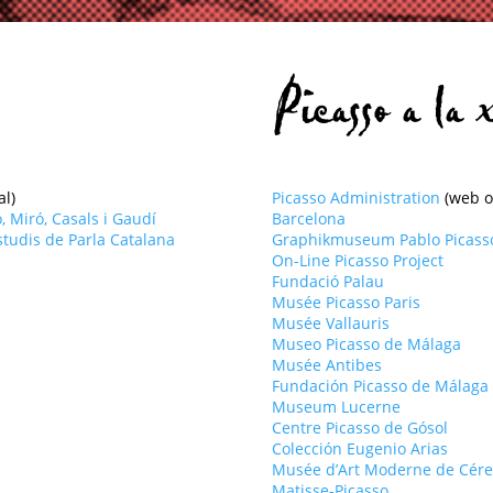
Picasso a la 
al)
Picasso Administration
(web 
, Miró, Casals i Gaudí
Barcelona
tudis de Parla Catalana
Graphikmuseum Pablo Picass
On-Line Picasso Project
Fundació Palau
Musée Picasso Paris
Musée Vallauris
Museo Picasso de Málaga
Musée Antibes
Fundación Picasso de Málaga
Museum Lucerne
Centre Picasso de Gósol
Colección Eugenio Arias
Musée d’Art Moderne de Cére
Matisse-Picasso