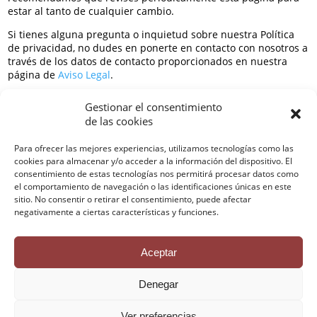
estar al tanto de cualquier cambio.
Si tienes alguna pregunta o inquietud sobre nuestra Política
de privacidad, no dudes en ponerte en contacto con nosotros a
través de los datos de contacto proporcionados en nuestra
página de
Aviso Legal
.
Fecha de actualización:
9 de marzo de 2024.
Gestionar el consentimiento
de las cookies
Para ofrecer las mejores experiencias, utilizamos tecnologías como las
cookies para almacenar y/o acceder a la información del dispositivo. El
Contactar
consentimiento de estas tecnologías nos permitirá procesar datos como
Política de privacidad
el comportamiento de navegación o las identificaciones únicas en este
Avisos Legales
sitio. No consentir o retirar el consentimiento, puede afectar
Política de cookies
negativamente a ciertas características y funciones.
Créditos
Aceptar
Denegar
Ver preferencias