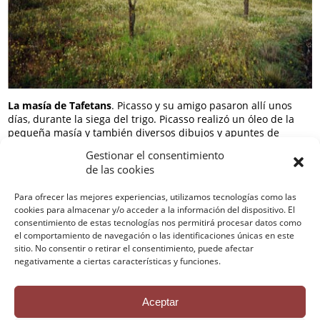
La masía de Tafetans
. Picasso y su amigo pasaron allí unos
días, durante la siega del trigo. Picasso realizó un óleo de la
pequeña masía y también diversos dibujos y apuntes de
campesinos en pleno trabajo.
Gestionar el consentimiento
de las cookies
Para ofrecer las mejores experiencias, utilizamos tecnologías como las
cookies para almacenar y/o acceder a la información del dispositivo. El
Contactar
consentimiento de estas tecnologías nos permitirá procesar datos como
Política de privacidad
el comportamiento de navegación o las identificaciones únicas en este
Avisos Legales
sitio. No consentir o retirar el consentimiento, puede afectar
Política de cookies
negativamente a ciertas características y funciones.
Créditos
Aceptar