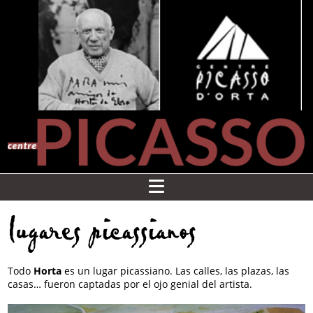
lugares picassianos
Todo
Horta
es un lugar picassiano. Las calles, las plazas, las
casas… fueron captadas por el ojo genial del artista.