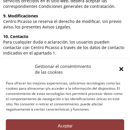
servicios ofrecidos en el sitio web, deberá aceptar las
correspondientes Condiciones generales de contratación.
9. Modificaciones
Centro Picasso se reserva el derecho de modificar, sin previo
aviso, los presentes Avisos Legales.
10. Contacto
Para cualquier duda o aclaración, los usuarios pueden
contactar con Centro Picasso a través de los datos de contacto
indicados en el apartado 1.
Fecha de actualización:
9 de marzo de 2024
Gestionar el consentimiento
de las cookies
Para ofrecer las mejores experiencias, utilizamos tecnologías como las
cookies para almacenar y/o acceder a la información del dispositivo. El
Contactar
consentimiento de estas tecnologías nos permitirá procesar datos como
Política de privacidad
el comportamiento de navegación o las identificaciones únicas en este
Avisos Legales
sitio. No consentir o retirar el consentimiento, puede afectar
Política de cookies
negativamente a ciertas características y funciones.
Créditos
Aceptar