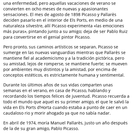
una enfermedad, pero aquellas vacaciones de verano se
convierten en ocho meses de nuevas y apasionantes
sensaciones. El mes de agosto de 1898 Picasso y Pallarès
deciden pasarlo en el interior de Els Ports, en medio de una
naturaleza silvestre, allí Picasso experimenta «las emociones
más puras», pintando junto a su amigo; deja de ser Pablo Ruiz
para convertirse en el genial pintor Picasso.
Pero pronto, sus caminos artísticos se separan, Picasso se
sumerge en las nuevas vanguardias mientras que Pallarès se
mantiene fiel al academicismo y a la tradición pictórica, pero
su amistad, lejos de romperse, se mantiene fuerte; se mueven
por ambientes muy distintos y la amistad, por encima de
conceptos estéticos, es estrictamente humana y sentimental.
Durante los últimos años de sus vidas comparten unas
semanas en el verano, en casa de Picasso, hablando y
recordando los tiempos felices de juventud. Picasso recuerda a
todo el mundo que aquel es su primer amigo, el que le salvó la
vida en Els Ports d’Horta cuando estaba a punto de caer en un
caudaloso rio y morir ahogado ya que no sabía nadar.
En abril de 1974, moría Manuel Pallarès, justo un año después
de la de su gran amigo, Pablo Picasso.