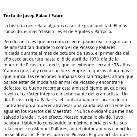
Texto de Josep Palau I Fabre
La historia nos relata algunos casos de gran amistad. El más
conocido, el más “clásico”, es el de Aquiles y Patroclo.
Pero lo cierto es que no conozco, en el plano real, ningún caso
de amistad tan duradero como el de Picasso y Pallarès.
Iniciada durante el mes de octubre de 1895, el primer día del
año escolar, durará hasta el 8 de abril de 1973, día de la
muerte de Picasso, es decir, que se extiende cerca de 78 años.
Y ahora que, tal y como sucede siempre. -o quizás ahora más
que nunca- las relaciones humanas son tan frágiles; ahora que
parece estar de moda hablar mal de Picasso y encontrarle
defectos, es bueno recordar esta amistad ejemplar, que nos
revela el carácter íntegro e insobornable del gran artista. Un
día, Picasso dijo a Pallarès -el cual acababa de sacarlo de un
contratiempo, al querer atravesar una caudalosa corriente de
agua en los Puertos del Maestrat-: “Nunca olvidaré que me has
salvado la vida”. Y, en efecto, Picasso nunca lo olvidó. Tuvo
palabra. Habiendo conseguido la máxima gloria en vida, sus
relaciones con Manuel Pallarès, aquel pintor apenas conocido,
no se alteraron. Éste es, para mí, Picasso. El gran artista, que