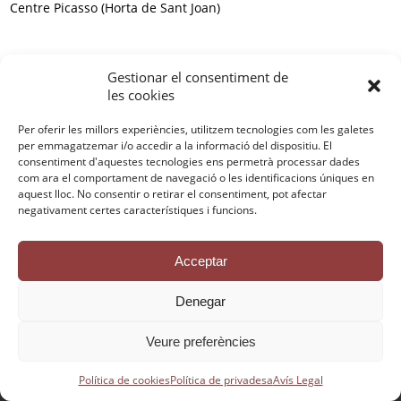
Centre Picasso (Horta de Sant Joan)
Gestionar el consentiment de
les cookies
Contactar
Política de privadesa
Avís Legal
Per oferir les millors experiències, utilitzem tecnologies com les galetes
per emmagatzemar i/o accedir a la informació del dispositiu. El
Política de galetes
Crèdits
consentiment d'aquestes tecnologies ens permetrà processar dades
com ara el comportament de navegació o les identificacions úniques en
aquest lloc. No consentir o retirar el consentiment, pot afectar
negativament certes característiques i funcions.
Acceptar
Denegar
© Centre Picasso, 2005-2016, Tots els drets reservats
Veure preferències
Política de cookies
Política de privadesa
Avís Legal