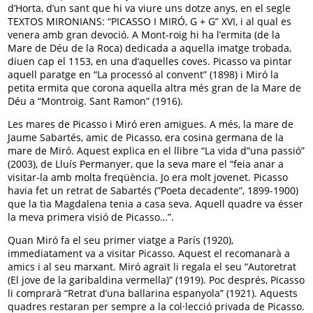
d’Horta, d’un sant que hi va viure uns dotze anys, en el segle
TEXTOS MIRONIANS: “PICASSO I MIRÓ, G + G” XVI, i al qual es
venera amb gran devoció. A Mont-roig hi ha l’ermita (de la
Mare de Déu de la Roca) dedicada a aquella imatge trobada,
diuen cap el 1153, en una d’aquelles coves. Picasso va pintar
aquell paratge en “La processó al convent” (1898) i Miró la
petita ermita que corona aquella altra més gran de la Mare de
Déu a “Montroig. Sant Ramon” (1916).
Les mares de Picasso i Miró eren amigues. A més, la mare de
Jaume Sabartés, amic de Picasso, era cosina germana de la
mare de Miró. Aquest explica en el llibre “La vida d”una passió”
(2003), de Lluís Permanyer, que la seva mare el “feia anar a
visitar-la amb molta freqüència. Jo era molt jovenet. Picasso
havia fet un retrat de Sabartés (”Poeta decadente”, 1899-1900)
que la tia Magdalena tenia a casa seva. Aquell quadre va ésser
la meva primera visió de Picasso…”.
Quan Miró fa el seu primer viatge a París (1920),
immediatament va a visitar Picasso. Aquest el recomanarà a
amics i al seu marxant. Miró agraït li regala el seu “Autoretrat
(El jove de la garibaldina vermella)” (1919). Poc després, Picasso
li comprarà “Retrat d’una ballarina espanyola” (1921). Aquests
quadres restaran per sempre a la col·lecció privada de Picasso.