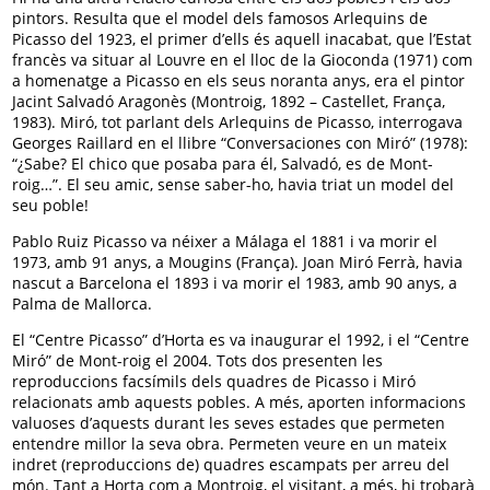
pintors. Resulta que el model dels famosos Arlequins de
Picasso del 1923, el primer d’ells és aquell inacabat, que l’Estat
francès va situar al Louvre en el lloc de la Gioconda (1971) com
a homenatge a Picasso en els seus noranta anys, era el pintor
Jacint Salvadó Aragonès (Montroig, 1892 – Castellet, França,
1983). Miró, tot parlant dels Arlequins de Picasso, interrogava
Georges Raillard en el llibre “Conversaciones con Miró” (1978):
“¿Sabe? El chico que posaba para él, Salvadó, es de Mont-
roig…”. El seu amic, sense saber-ho, havia triat un model del
seu poble!
Pablo Ruiz Picasso va néixer a Málaga el 1881 i va morir el
1973, amb 91 anys, a Mougins (França). Joan Miró Ferrà, havia
nascut a Barcelona el 1893 i va morir el 1983, amb 90 anys, a
Palma de Mallorca.
El “Centre Picasso” d’Horta es va inaugurar el 1992, i el “Centre
Miró” de Mont-roig el 2004. Tots dos presenten les
reproduccions facsímils dels quadres de Picasso i Miró
relacionats amb aquests pobles. A més, aporten informacions
valuoses d’aquests durant les seves estades que permeten
entendre millor la seva obra. Permeten veure en un mateix
indret (reproduccions de) quadres escampats per arreu del
món. Tant a Horta com a Montroig, el visitant, a més, hi trobarà