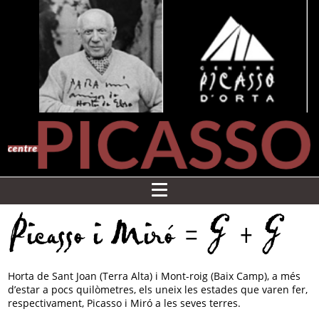
Picasso i Miró = G + G
Horta de Sant Joan (Terra Alta) i Mont-roig (Baix Camp), a més
d’estar a pocs quilòmetres, els uneix les estades que varen fer,
respectivament, Picasso i Miró a les seves terres.