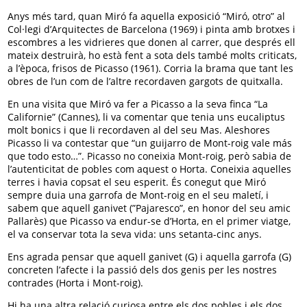
Anys més tard, quan Miró fa aquella exposició “Miró, otro” al
Col·legi d’Arquitectes de Barcelona (1969) i pinta amb brotxes i
escombres a les vidrieres que donen al carrer, que després ell
mateix destruirà, ho està fent a sota dels també molts criticats,
a l’època, frisos de Picasso (1961). Corria la brama que tant les
obres de l’un com de l’altre recordaven gargots de quitxalla.
En una visita que Miró va fer a Picasso a la seva finca “La
Californie” (Cannes), li va comentar que tenia uns eucaliptus
molt bonics i que li recordaven al del seu Mas. Aleshores
Picasso li va contestar que “un guijarro de Mont-roig vale más
que todo esto…”. Picasso no coneixia Mont-roig, però sabia de
l’autenticitat de pobles com aquest o Horta. Coneixia aquelles
terres i havia copsat el seu esperit. És conegut que Miró
sempre duia una garrofa de Mont-roig en el seu maletí, i
sabem que aquell ganivet (”Pajaresco”, en honor del seu amic
Pallarès) que Picasso va endur-se d’Horta, en el primer viatge,
el va conservar tota la seva vida: uns setanta-cinc anys.
Ens agrada pensar que aquell ganivet (G) i aquella garrofa (G)
concreten l’afecte i la passió dels dos genis per les nostres
contrades (Horta i Mont-roig).
Hi ha una altra relació curiosa entre els dos pobles i els dos