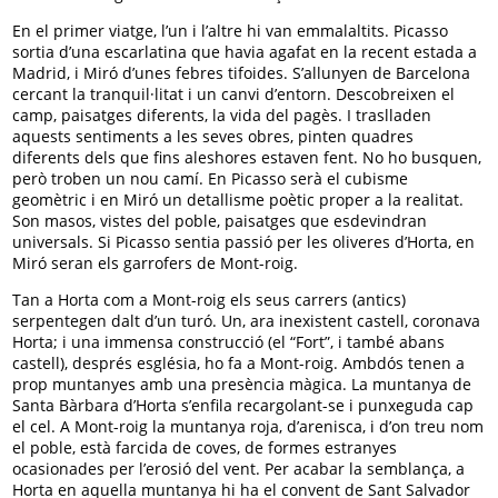
En el primer viatge, l’un i l’altre hi van emmalaltits. Picasso
sortia d’una escarlatina que havia agafat en la recent estada a
Madrid, i Miró d’unes febres tifoides. S’allunyen de Barcelona
cercant la tranquil·litat i un canvi d’entorn. Descobreixen el
camp, paisatges diferents, la vida del pagès. I traslladen
aquests sentiments a les seves obres, pinten quadres
diferents dels que fins aleshores estaven fent. No ho busquen,
però troben un nou camí. En Picasso serà el cubisme
geomètric i en Miró un detallisme poètic proper a la realitat.
Son masos, vistes del poble, paisatges que esdevindran
universals. Si Picasso sentia passió per les oliveres d’Horta, en
Miró seran els garrofers de Mont-roig.
Tan a Horta com a Mont-roig els seus carrers (antics)
serpentegen dalt d’un turó. Un, ara inexistent castell, coronava
Horta; i una immensa construcció (el “Fort”, i també abans
castell), després església, ho fa a Mont-roig. Ambdós tenen a
prop muntanyes amb una presència màgica. La muntanya de
Santa Bàrbara d’Horta s’enfila recargolant-se i punxeguda cap
el cel. A Mont-roig la muntanya roja, d’arenisca, i d’on treu nom
el poble, està farcida de coves, de formes estranyes
ocasionades per l’erosió del vent. Per acabar la semblança, a
Horta en aquella muntanya hi ha el convent de Sant Salvador