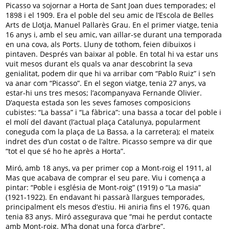
Picasso va sojornar a Horta de Sant Joan dues temporades; el
1898 i el 1909. Era el poble del seu amic de l’Escola de Belles
Arts de Llotja, Manuel Pallarès Grau. En el primer viatge, tenia
16 anys i, amb el seu amic, van aïllar-se durant una temporada
en una cova, als Ports. Lluny de tothom, feien dibuixos i
pintaven. Després van baixar al poble. En total hi va estar uns
vuit mesos durant els quals va anar descobrint la seva
genialitat, podem dir que hi va arribar com “Pablo Ruiz” i se’n
va anar com “Picasso”. En el segon viatge, tenia 27 anys, va
estar-hi uns tres mesos; l’acompanyava Fernande Olivier.
D’aquesta estada son les seves famoses composicions
cubistes: “La bassa” i “La fàbrica”: una bassa a tocar del poble i
el molí del davant (l’actual plaça Catalunya, popularment
coneguda com la plaça de La Bassa, a la carretera); el mateix
indret des d’un costat o de l’altre. Picasso sempre va dir que
“tot el que sé ho he après a Horta”.
Miró, amb 18 anys, va per primer cop a Mont-roig el 1911, al
Mas que acabava de comprar el seu pare. Viu i comença a
pintar: “Poble i església de Mont-roig” (1919) o “La masia”
(1921-1922). En endavant hi passarà llargues temporades,
principalment els mesos d’estiu. Hi aniria fins el 1976, quan
tenia 83 anys. Miró assegurava que “mai he perdut contacte
amb Mont-roig. M’ha donat una força d’arbre”.