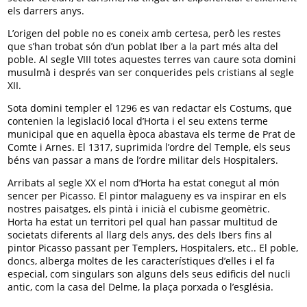
els darrers anys.
L’origen del poble no es coneix amb certesa, però̀ les restes
que s’han trobat són d’un poblat Iber a la part més alta del
poble. Al segle VIII totes aquestes terres van caure sota domini
musulmà̀ i després van ser conquerides pels cristians al segle
XII.
Sota domini templer el 1296 es van redactar els Costums, que
contenien la legislació́ local d’Horta i el seu extens terme
municipal que en aquella època abastava els terme de Prat de
Comte i Arnes. El 1317, suprimida l’ordre del Temple, els seus
béns van passar a mans de l’ordre militar dels Hospitalers.
Arribats al segle XX el nom d’Horta ha estat conegut al món
sencer per Picasso. El pintor malagueny es va inspirar en els
nostres paisatges, els pintà i inicià el cubisme geomètric.
Horta ha estat un territori pel qual han passar multitud de
societats diferents al llarg dels anys, des dels Ibers fins al
pintor Picasso passant per Templers, Hospitalers, etc.. El poble,
doncs, alberga moltes de les característiques d’elles i el fa
especial, com singulars son alguns dels seus edificis del nucli
antic, com la casa del Delme, la plaça porxada o l’església.