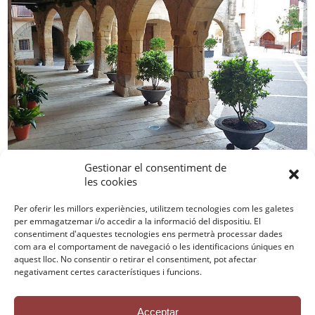
Gestionar el consentiment de
les cookies
Per oferir les millors experiències, utilitzem tecnologies com les galetes
per emmagatzemar i/o accedir a la informació del dispositiu. El
Contactar
consentiment d'aquestes tecnologies ens permetrà processar dades
Política de privadesa
com ara el comportament de navegació o les identificacions úniques en
Avís Legal
aquest lloc. No consentir o retirar el consentiment, pot afectar
Política de galetes
Crèdits
negativament certes característiques i funcions.
Acceptar