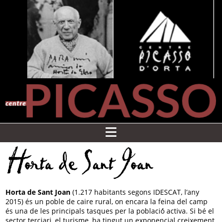
Horta de Sant Joan
Horta de Sant Joan
(1.217 habitants segons IDESCAT, l’any
2015) és un poble de caire rural, on encara la feina del camp
és una de les principals tasques per la població́ activa. Si bé el
sector terciari, el turisme, ha tingut un exponencial creixement